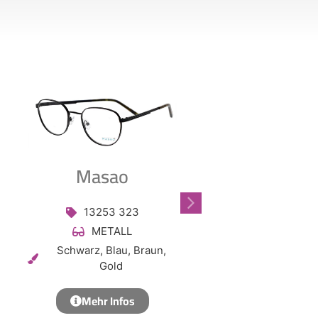
Masao
Masa
13253 323
13254
METALL
TIT
Schwarz, Blau, Braun,
Schwarz, Bla
Gold
Mehr In
Mehr Infos