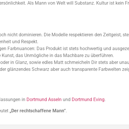
 Persönlichkeit. Als Mann von Welt will Substanz. Kultur ist kein
och nicht dominieren. Die Modelle respektieren den Zeitgeist, ste
enheit und Respekt.
tigen Farbnuancen: Das Produkt ist stets hochwertig und ausgezei
ine Kunst, das Unmögliche in das Machbare zu überführen.
 oder in Glanz, sowie edles Matt schmeicheln Dir stets aber unau
 oder glänzendes Schwarz aber auch transparente Farbwelten zeige
rlassungen in
Dortmund Asseln
und
Dortmund Eving
.
eutet
„Der rechtschaffene Mann“
.