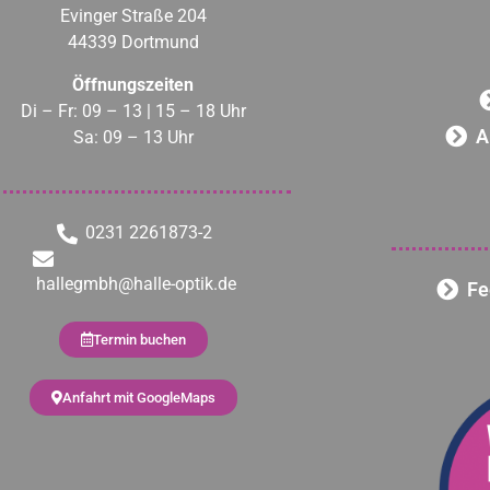
Evinger Straße 204
44339 Dortmund
Öffnungszeiten
Di – Fr: 09 – 13 | 15 – 18 Uhr
A
Sa: 09 – 13 Uhr
0231 2261873-2
hallegmbh@halle-optik.de
Fe
Termin buchen
Anfahrt mit GoogleMaps