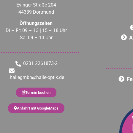
Evinger Straße 204
44339 Dortmund
Öffnungszeiten
Di – Fr: 09 – 13 | 15 – 18 Uhr
A
Sa: 09 – 13 Uhr
0231 2261873-2
hallegmbh@halle-optik.de
Fe
Termin buchen
Anfahrt mit GoogleMaps