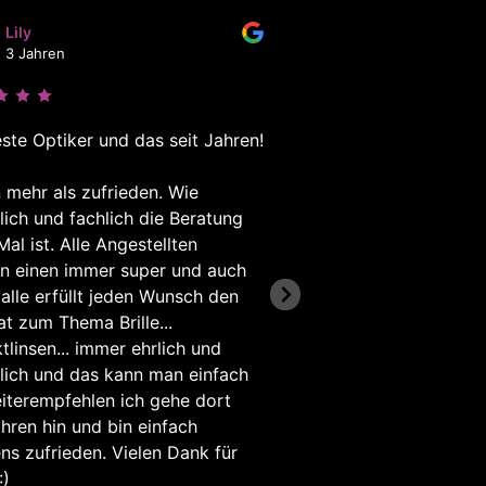
Lily
Claudia M
3 Jahren
3 Jahren
ste Optiker und das seit Jahren!
Habe heute meine
mit einer aktuel
n mehr als zufrieden. Wie
Physiognomie in
lich und fachlich die Beratung
Fassung aus de
Mal ist. Alle Angestellten
ersten Mal getra
n einen immer super und auch
Glasberatung w
Frag Kunibert!
AI Agent
alle erfüllt jeden Wunsch den
meine Sehgewoh
t zum Thema Brille...
sämtliche Param
tlinsen... immer ehrlich und
des optimalen Br
Hallo, ich bin Kunibert! Wie kann ich Ihnen
lich und das kann man einfach
Die Kombination
helfen?
iterempfehlen ich gehe dort
Design begeiste
ahren hin und bin einfach
Danke und beste
ens zufrieden. Vielen Dank für
Team
:)