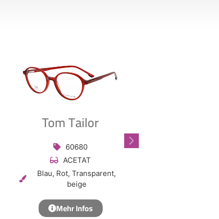
Tom Tailor
Tom Tai
60680
60681
ACETAT
ACET
Blau, Rot, Transparent,
Bla
beige
Mehr In
Mehr Infos