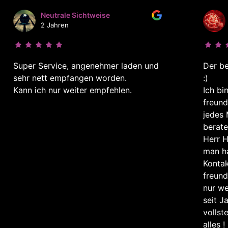
Neutrale Sichtweise
2 Jahren
Super Service, angenehmer laden und
Der be
sehr nett empfangen worden.
:)
Kann ich nur weiter empfehlen.
Ich bi
freund
jedes 
berate
Herr H
man ha
Kontak
freund
nur we
seit J
vollst
alles ! 