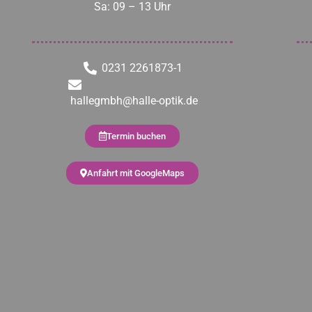
Sa: 09 – 13 Uhr
0231 2261873-1
hallegmbh@halle-optik.de
Termin buchen
Anfahrt mit GoogleMaps