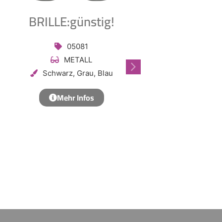
BRILLE:günstig!
BRILLE:gü
05081
050
METALL
ACET
Schwarz, Grau, Blau
Schwarz, Grü
Mehr Infos
Mehr In