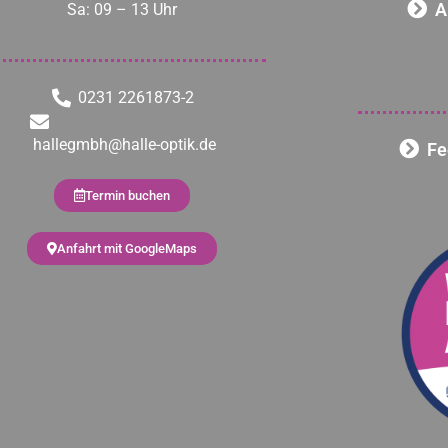
A
Sa: 09 – 13 Uhr
0231 2261873-2
hallegmbh@halle-optik.de
Fe
Termin buchen
Anfahrt mit GoogleMaps