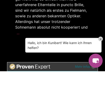
unerfahrene Elternteile in puncto Brille,
sind wir natürlich als erstes zu Fielmann,
sowie zu anderen bekannten Optiker.
Allerdings hat unser trotzender
Sohnemann absolut nicht kooperiert und
...
×
Hallo, ich bin Kunibert! Wie kann ich Ihnen
helfen?
Mehr Infos
Empfehlung! Habe mir
nach Jahren eine neue
5.00 von 5
Brille gegönnt.
Vorstellung in
Dortmund Eving. Sehr,
SEHR GUT
sehr nette Mitarbeiter.
Äußerst engagiert ,
29.11.2025
habe mir auch eine