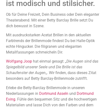
ist modisch und stilsicher.
Ob für Deine Freizeit, Dein Business oder Dein eleganter
Theaterabend. Mit einer Betty Barclay Brille setzt Du
dich bewusst in Szene.
Mit ausdruckstarken Acetat Brillen in den aktuellen
Farbtrends der Brillenmode findest Du bei Halle-Optik
Frag Kunibert!
AI Agent
echte Hingucker. Die filigranen und eleganten
Metallfassungen schmeicheln Dir.
Hallo, ich bin Kunibert! Wie kann ich Ihnen helfen?
Wolfgang Joop
hat einmal gesagt:
„Die Augen sind das
Spiegelbild unserer Seele und Die Brille ist das
Schaufenster der Augen
„. Wir finden, dass dieses Zitat
besonders auf Betty Barclay-Brillenmode zutrifft.
Erlebe die Betty-Barclay Brillenmode in unseren
Niederlassungen in
Dortmund Asseln
und
Dortmund
Eving
. Fühle den bequemen Sitz und die hochwertigen
Materialien und lasse Dich von den Farben und dem